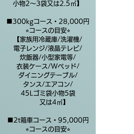
小物2〜3袋又は2.5㎥】
■300kgコース・28,000円
⭐︎コースの目安⭐︎
【家族用冷蔵庫/洗濯機/
電子レンジ/液晶テレビ/
炊飯器/小型家電等/
衣装ケース/Wベッド/
​ダイニングテーブル/
タンス/エアコン/
45Lゴミ袋小物5袋
​又は4㎥】
■2t箱車コース・95,000円
⭐︎コースの目安⭐︎