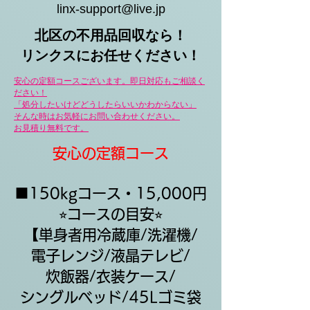
linx-support@live.jp
北区の不用品回収なら！​
​リンクスにお任せください！
安心の定額コースございます。即日対応もご相談く
ださい！
「処分したいけど
どうしたらいいかわからない」
そんな時はお気軽にお問い合わせください。
​お見積り無料です。
安心の定額コース
■150kgコース・15,000円
​⭐︎コースの目安⭐︎
​【単身者用冷蔵庫/洗濯機/
電子レンジ/液晶テレビ/
​炊飯器/衣装ケース/
​シングルベッド/45Lゴミ袋