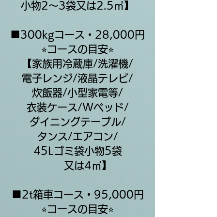
小物2〜3袋又は2.5㎥】
■300kgコース・28,000円
⭐︎コースの目安⭐︎
【家族用冷蔵庫/洗濯機/
電子レンジ/液晶テレビ/
炊飯器/小型家電等/
衣装ケース/Wベッド/
​ダイニングテーブル/
タンス/エアコン/
45Lゴミ袋小物5袋
​又は4㎥】
■2t箱車コース・95,000円
⭐︎コースの目安⭐︎