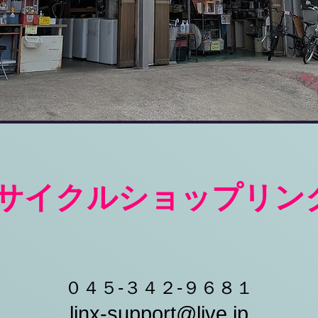
リサイクルショップリン
０４５-３４２-９６８１
linx-support@live.jp