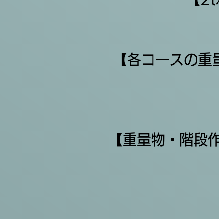
【各コースの重量
​【重量物・階段