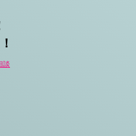
​
い！
相談