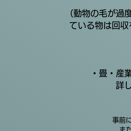
​（動物の毛が過
ている物は回収
・畳・産
​
事前
ま